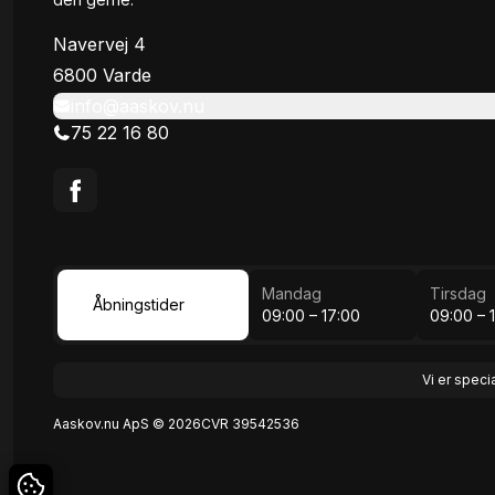
Navervej 4
6800 Varde
info@aaskov.nu
75 22 16 80
Mandag
Tirsdag
Åbningstider
09:00 – 17:00
09:00 – 
Vi er speci
Aaskov.nu ApS © 2026
CVR 39542536