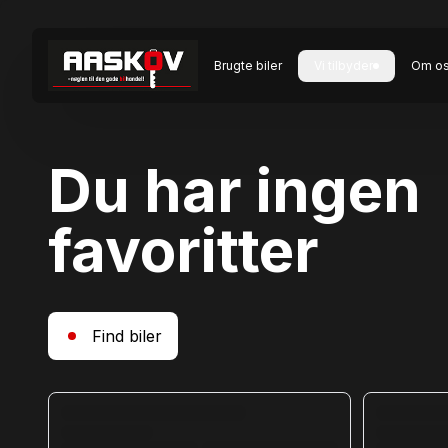
Brugte biler
Vi tilbyder
Om o
Du har ingen
favoritter
Find biler